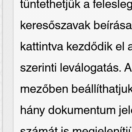
tüntethetjük a felesl
keresőszavak beírása
kattintva kezdődik e
szerinti leválogatás. 
mezőben beállíthatjuk
hány dokumentum jele
számát is megjelenítj