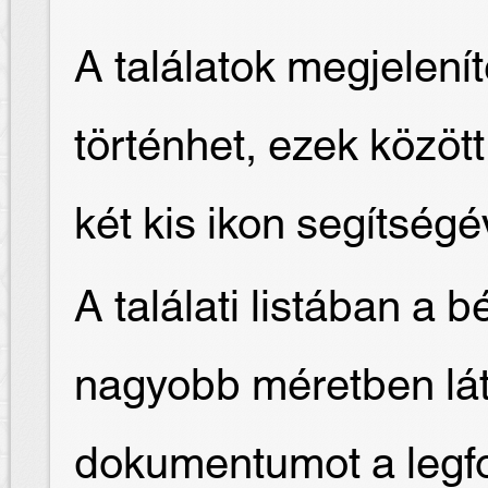
A találatok megjelení
történhet, ezek közöt
két kis ikon segítségé
A találati listában a 
nagyobb méretben láth
dokumentumot a legfo