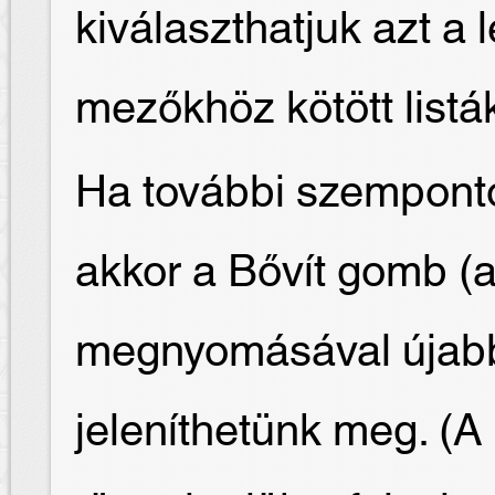
kiválaszthatjuk azt a l
mezőkhöz kötött listák
Ha további szemponto
akkor a Bővít gomb (a
megnyomásával újab
jeleníthetünk meg. (A