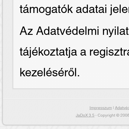
támogatók adatai jel
Az Adatvédelmi nyilat
tájékoztatja a regiszt
kezeléséről.
Impresszum
|
Adatvéd
JaDoX 3.5
- Copyright © 2008