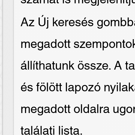
Az Új keresés gombba
megadott szempontok 
állíthatunk össze. A t
és fölött lapozó nyilak
megadott oldalra ugor
találati lista.