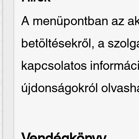
A menüpontban az akt
betöltésekről, a szolg
kapcsolatos informác
újdonságokról olvash