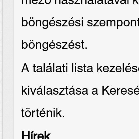
mező használatával k
böngészési szempontot
böngészést.
A találati lista keze
kiválasztása a Keres
történik.
Hírek