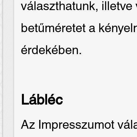
választhatunk, illetve
betűméretet a kénye
érdekében.
Lábléc
Az Impresszumot vála