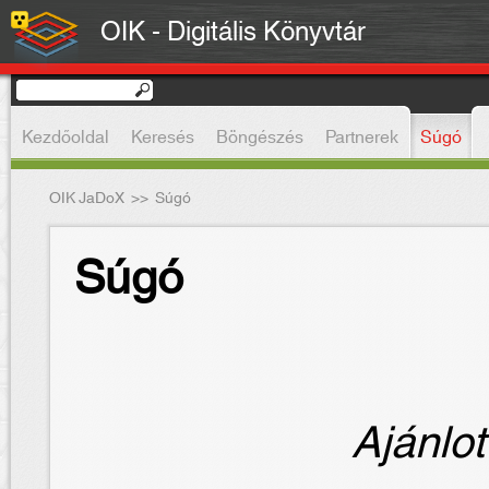
OIK - Digitális Könyvtár
Kezdőoldal
Keresés
Böngészés
Partnerek
Súgó
OIK JaDoX
>>
Súgó
Súgó
Ajánlot