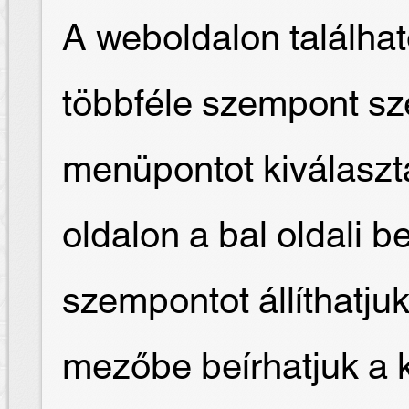
A weboldalon találha
többféle szempont sze
menüpontot kiválaszt
oldalon a bal oldali b
szempontot állíthatjuk
mezőbe beírhatjuk a 