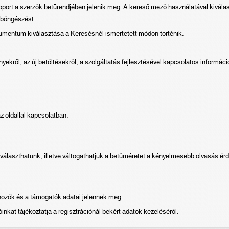
oport a szerzők betürendjében jelenik meg. A kereső mező használatával kivál
a böngészést.
okumentum kiválasztása a Keresésnél ismertetett módon történik.
kről, az új betöltésekről, a szolgáltatás fejlesztésével kapcsolatos informác
 az oldallal kapcsolatban.
 választhatunk, illetve váltogathatjuk a betűméretet a kényelmesebb olvasás ér
hozók és a támogatók adatai jelennek meg.
inkat tájékoztatja a regisztrációnál bekért adatok kezeléséről.