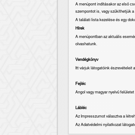
A menüpont indításakor az első cs
szempontot is, vagy szűkíthetjük 
A találati lista kezelése és egy d
Hírek
A menüpontban az aktuális eseménye
olvashatunk.
Vendégkönyv
Itt várjuk látogatóink észrevételeit
Fejléc
Angol vagy magyar nyelvű felületet
Lábléc
Az Impresszumot választva a létre
Az Adatvédelmi nyilatkozat látogató