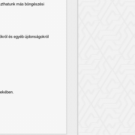
aszthatunk más böngészési
iókról és egyéb újdonságokról
dekében.