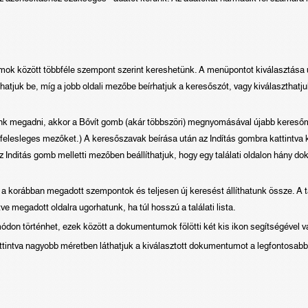
ok között többféle szempont szerint kereshetünk. A menüpontot kiválasztása ut
hatjuk be, míg a jobb oldali mezőbe beírhatjuk a keresőszót, vagy kiválaszthatjuk 
nk megadni, akkor a Bővít gomb (akár többszöri) megnyomásával újabb keresőm
a felesleges mezőket.) A keresőszavak beírása után az Indítás gombra kattintva
z Inditás gomb melletti mezőben beállíthatjuk, hogy egy találati oldalon hány d
a korábban megadott szempontok és teljesen új keresést állíthatunk össze. A ta
etve megadott oldalra ugorhatunk, ha túl hosszú a találati lista.
módon történhet, ezek között a dokumentumok fölötti két kis ikon segítségével v
kattintva nagyobb méretben láthatjuk a kiválasztott dokumentumot a legfontosabb