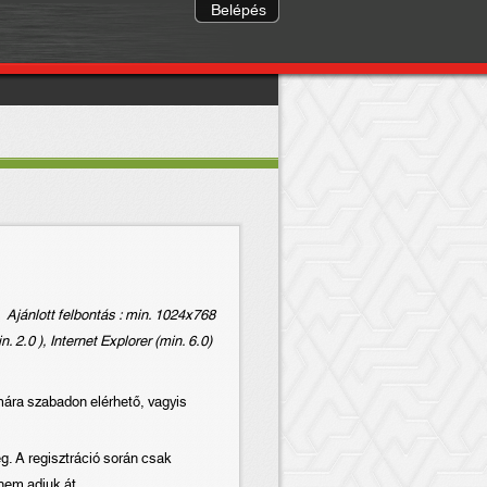
Belépés
Ajánlott felbontás : min. 1024x768
. 2.0 ), Internet Explorer (min. 6.0)
mára szabadon elérhető, vagyis
ég. A regisztráció során csak
nem adjuk át.