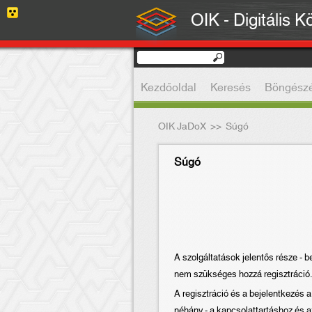
OIK - Digitális K
Kezdőoldal
Keresés
Böngész
OIK JaDoX
>>
Súgó
Súgó
A szolgáltatások jelentős része - 
nem szükséges hozzá regisztráció. 
A regisztráció és a bejelentkezés a
néhány - a kapcsolattartáshoz és 