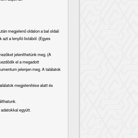
án megjelenő oldalon a bal oldali
azt a lenyíló listából. (Egyes
ezőket jeleníthetünk meg. (A
 kezdődik el a megadott
okumentum jelenjen meg. A találatok
lálatok megjelenítése alatt és
álthatunk.
 adatokkal együtt.