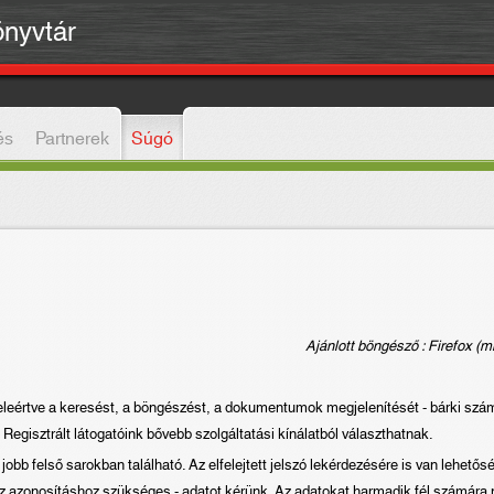
önyvtár
és
Partnerek
Súgó
Ajánlott böngésző : Firefox (min
beleértve a keresést, a böngészést, a dokumentumok megjelenítését - bárki szá
Regisztrált látogatóink bővebb szolgáltatási kínálatból választhatnak.
 jobb felső sarokban található. Az elfelejtett jelszó lekérdezésére is van lehetős
az azonosításhoz szükséges - adatot kérünk. Az adatokat harmadik fél számára 