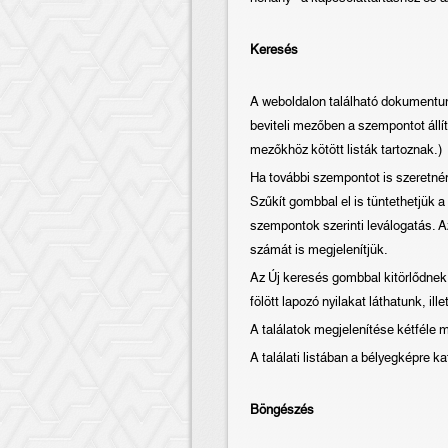
Keresés
A weboldalon található dokumentum
beviteli mezőben a szempontot állít
mezőkhöz kötött listák tartoznak.)
Ha további szempontot is szeretné
Szűkít gombbal el is tüntethetjük 
szempontok szerinti leválogatás. A
számát is megjelenítjük.
Az Új keresés gombbal kitörlődnek 
fölött lapozó nyilakat láthatunk, ill
A találatok megjelenítése kétféle 
A találati listában a bélyegképre 
Böngészés