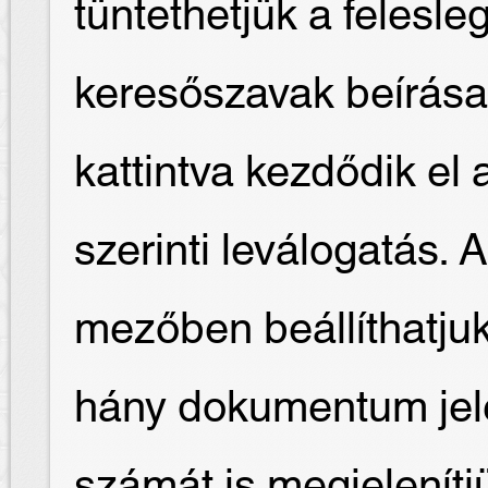
tüntethetjük a felesl
keresőszavak beírása
kattintva kezdődik e
szerinti leválogatás. 
mezőben beállíthatjuk
hány dokumentum jele
számát is megjelenítj