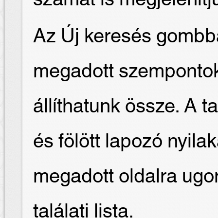
Az Új keresés gombba
megadott szempontok 
állíthatunk össze. A t
és fölött lapozó nyilak
megadott oldalra ugor
találati lista.