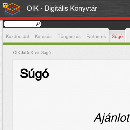
OIK - Digitális Könyvtár
Kezdőoldal
Keresés
Böngészés
Partnerek
Súgó
OIK JaDoX
>>
Súgó
Súgó
Ajánlot