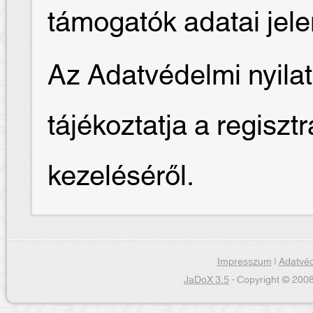
támogatók adatai jel
Az Adatvédelmi nyilat
tájékoztatja a regiszt
kezeléséről.
Impresszum
|
Adatvéd
JaDoX 3.5
- Copyright © 2008