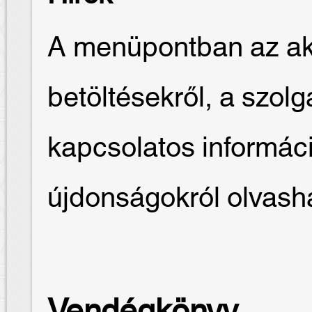
A menüpontban az akt
betöltésekről, a szolg
kapcsolatos informác
újdonságokról olvash