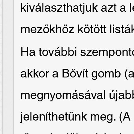
kiválaszthatjuk azt a l
mezőkhöz kötött listák
Ha további szemponto
akkor a Bővít gomb (a
megnyomásával újab
jeleníthetünk meg. (A