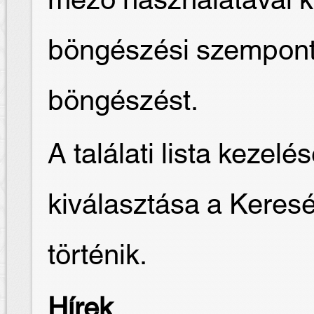
mező használatával k
böngészési szempontot
böngészést.
A találati lista keze
kiválasztása a Keres
történik.
Hírek