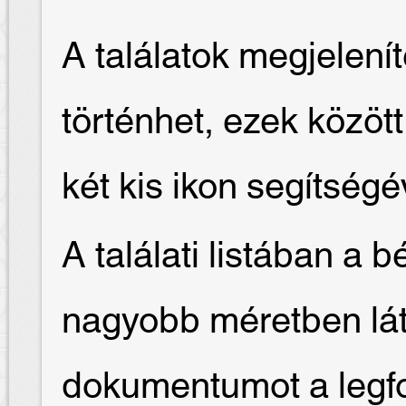
A találatok megjelení
történhet, ezek közöt
két kis ikon segítségé
A találati listában a 
nagyobb méretben láth
dokumentumot a legfo