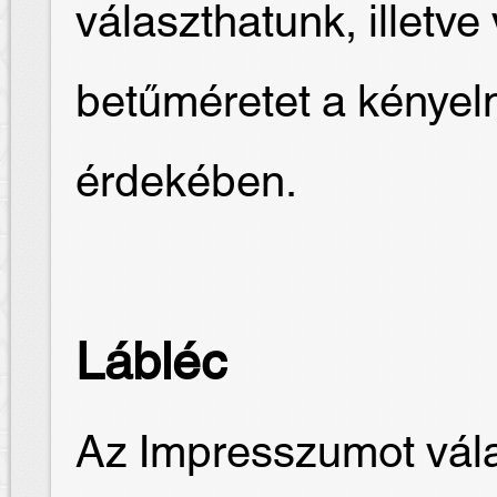
választhatunk, illetve
betűméretet a kénye
érdekében.
Lábléc
Az Impresszumot vála