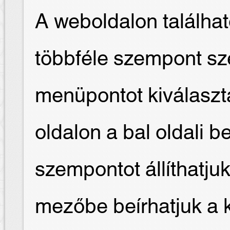
A weboldalon találha
többféle szempont sze
menüpontot kiválaszt
oldalon a bal oldali b
szempontot állíthatjuk
mezőbe beírhatjuk a 