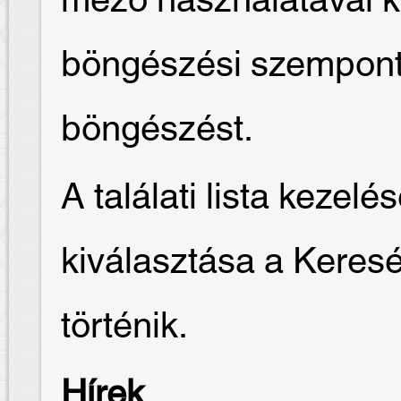
mező használatával k
böngészési szempontot
böngészést.
A találati lista keze
kiválasztása a Keres
történik.
Hírek