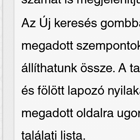
Az Új keresés gombba
megadott szempontok 
állíthatunk össze. A t
és fölött lapozó nyilak
megadott oldalra ugor
találati lista.