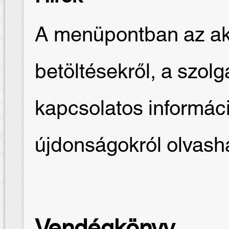
A menüpontban az akt
betöltésekről, a szolg
kapcsolatos informác
újdonságokról olvash