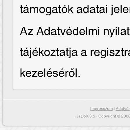
támogatók adatai jel
Az Adatvédelmi nyilat
tájékoztatja a regiszt
kezeléséről.
Impresszum
|
Adatvéd
JaDoX 3.5
- Copyright © 2008