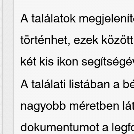
A találatok megjelení
történhet, ezek közöt
két kis ikon segítségé
A találati listában a 
nagyobb méretben láth
dokumentumot a legfo