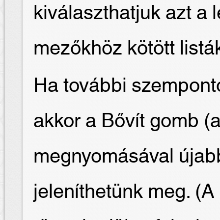
kiválaszthatjuk azt a l
mezőkhöz kötött listák
Ha további szemponto
akkor a Bővít gomb (a
megnyomásával újab
jeleníthetünk meg. (A