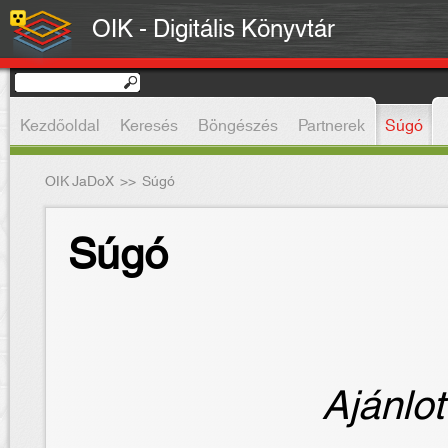
OIK - Digitális Könyvtár
Kezdőoldal
Keresés
Böngészés
Partnerek
Súgó
OIK JaDoX
>>
Súgó
Súgó
Ajánlot