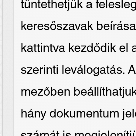
tüntethetjük a felesl
keresőszavak beírása
kattintva kezdődik e
szerinti leválogatás. 
mezőben beállíthatjuk
hány dokumentum jele
számát is megjelenítj