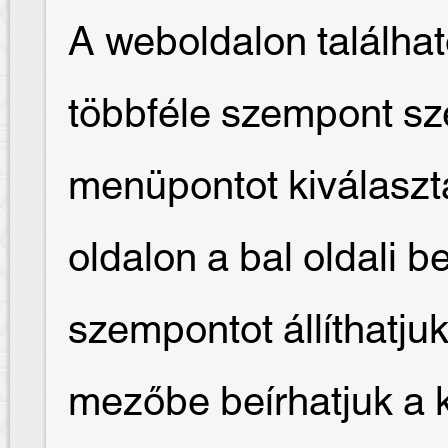
A weboldalon találha
többféle szempont sze
menüpontot kiválaszt
oldalon a bal oldali b
szempontot állíthatjuk
mezőbe beírhatjuk a 