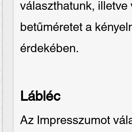
választhatunk, illetve
betűméretet a kénye
érdekében.
Lábléc
Az Impresszumot vála