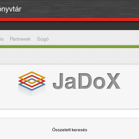
önyvtár
és
Partnerek
Súgó
Összetett keresés