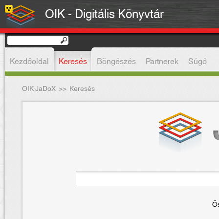
OIK - Digitális Könyvtár
Kezdőoldal
Keresés
Böngészés
Partnerek
Súgó
OIK JaDoX
>>
Keresés
Ös