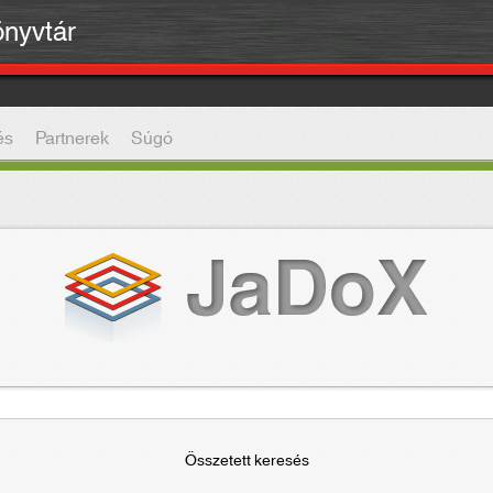
önyvtár
és
Partnerek
Súgó
Összetett keresés