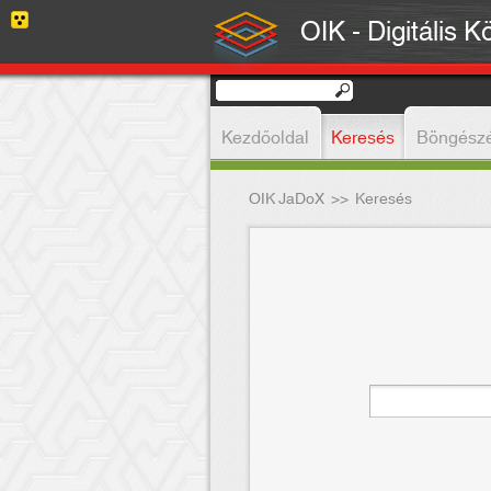
OIK - Digitális K
Kezdőoldal
Keresés
Böngész
OIK JaDoX
>>
Keresés