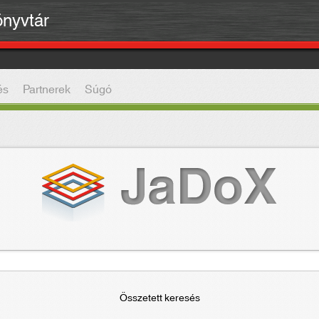
önyvtár
és
Partnerek
Súgó
Összetett keresés