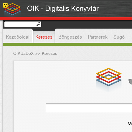
OIK - Digitális Könyvtár
Kezdőoldal
Keresés
Böngészés
Partnerek
Súgó
OIK JaDoX
>>
Keresés
Ös