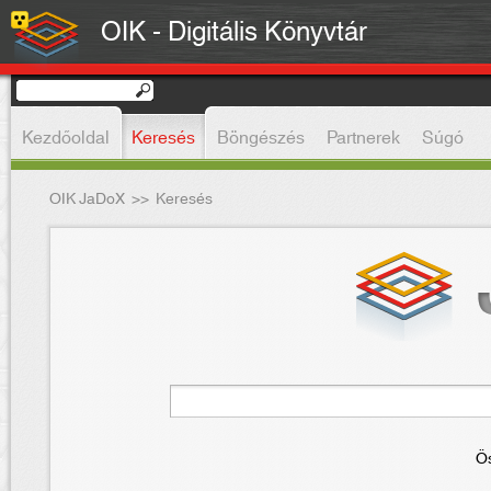
OIK - Digitális Könyvtár
Kezdőoldal
Keresés
Böngészés
Partnerek
Súgó
OIK JaDoX
>>
Keresés
Ös