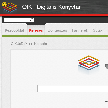
OIK - Digitális Könyvtár
Kezdőoldal
Keresés
Böngészés
Partnerek
Súgó
OIK JaDoX
>>
Keresés
Ös