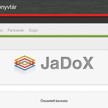
önyvtár
és
Partnerek
Súgó
Összetett keresés