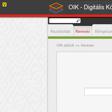
OIK - Digitális K
Kezdőoldal
Keresés
Böngész
OIK JaDoX
>>
Keresés