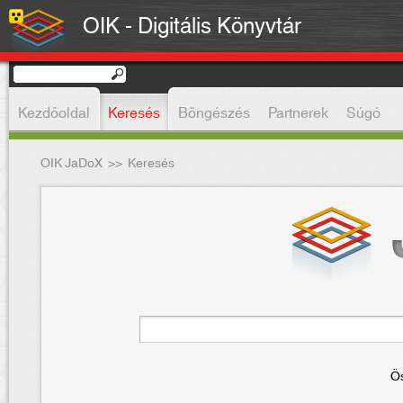
OIK - Digitális Könyvtár
Kezdőoldal
Keresés
Böngészés
Partnerek
Súgó
OIK JaDoX
>>
Keresés
Ös