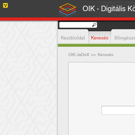
OIK - Digitális K
Kezdőoldal
Keresés
Böngész
OIK JaDoX
>>
Keresés