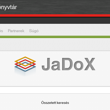
önyvtár
és
Partnerek
Súgó
Összetett keresés