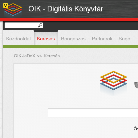
OIK - Digitális Könyvtár
Kezdőoldal
Keresés
Böngészés
Partnerek
Súgó
OIK JaDoX
>>
Keresés
Ös