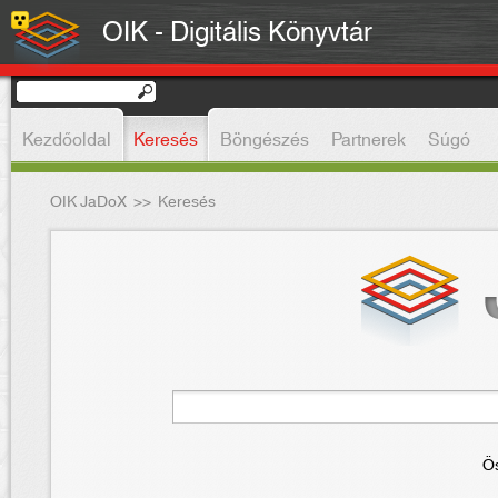
OIK - Digitális Könyvtár
Kezdőoldal
Keresés
Böngészés
Partnerek
Súgó
OIK JaDoX
>>
Keresés
Ös