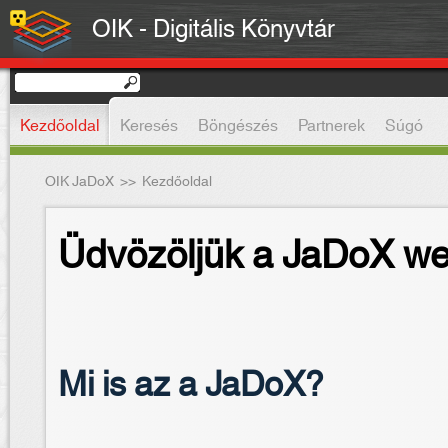
OIK - Digitális Könyvtár
Kezdőoldal
Keresés
Böngészés
Partnerek
Súgó
OIK JaDoX
>>
Kezdőoldal
Üdvözöljük a JaDoX we
Mi is az a JaDoX?