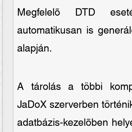
Megfelelõ DTD eseté
automatikusan is generál
alapján.
A tárolás a többi kom
JaDoX szerverben történik
adatbázis-kezelõben hely