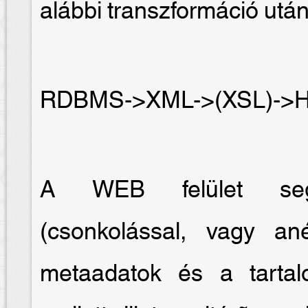
alábbi transzformáció után
RDBMS->XML->(XSL)->
A WEB felület segít
(csonkolással, vagy an
metaadatok és a tartal