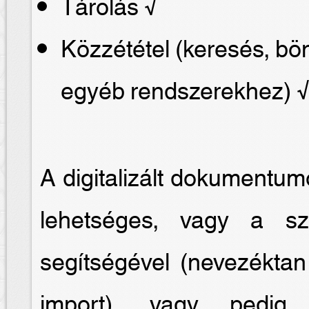
Tárolás √
Közzététel (keresés, b
egyéb rendszerekhez) 
A digitalizált dokumentum
lehetséges, vagy a sze
segítségével (nevezéktan
import), vagy pedig