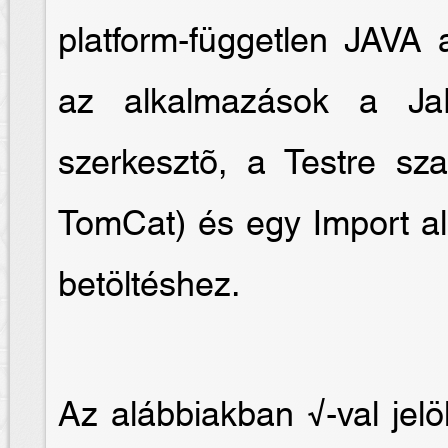
platform-független JAVA 
az alkalmazások a Ja
szerkesztõ, a Testre sz
TomCat) és egy Import al
betöltéshez.
Az alábbiakban √-val jelö