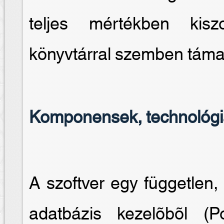
teljes mértékben kiszo
könyvtárral szemben támas
Komponensek, technológ
A szoftver egy független, 
adatbázis kezelõbõl 