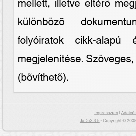
mellett, illetve eltérõ meg
különbözõ dokumentum
folyóiratok cikk-alapú
megjelenítése. Szöveges, 
(bõvíthetõ).
Impresszum
|
Adatvéd
JaDoX 3.5
- Copyright © 2008