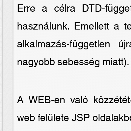
Erre a célra DTD-függet
használunk. Emellett a te
alkalmazás-független új
nagyobb sebesség miatt).
A WEB-en való közzétét
web felülete JSP oldalakb