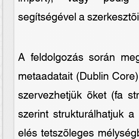
segítségével a szerkesztõi 
A feldolgozás során me
metaadatait (Dublin Core)
szervezhetjük õket (fa st
szerint strukturálhatjuk 
elés tetszõleges mélységb