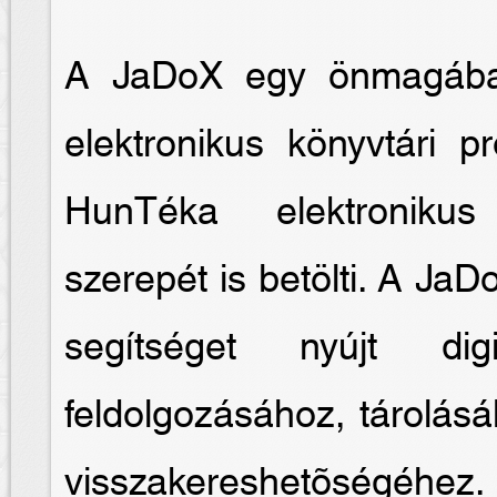
A JaDoX egy önmagában
elektronikus könyvtári 
HunTéka elektronikus
szerepét is betölti. A JaD
segítséget nyújt digi
feldolgozásához, tárolás
visszakereshetõségéhez.