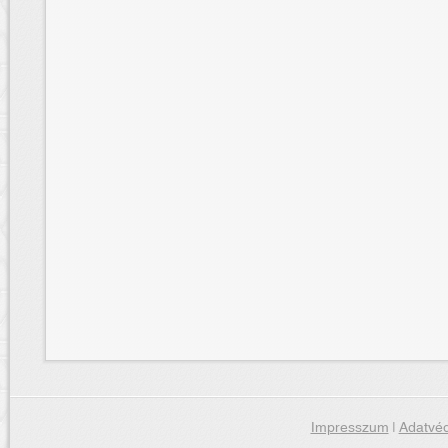
Impresszum
|
Adatvéd