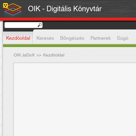
OIK - Digitális Könyvtár
Kezdőoldal
Keresés
Böngészés
Partnerek
Súgó
OIK JaDoX
>>
Kezdőoldal