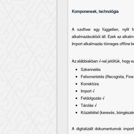
Komponensek, technológia
A szoftver egy független, nyílt
alkalmazásokból áll. Ezek az alkal
Import alkalmazás tömeges offline b
Az alábbiakban √-val jelöltük, hogy ez
Szkennelés
Felismertetés (Recognita, Fine
Korrektúra
Import √
Feldolgozás √
Tárolás √
Közzététel (keresés, böngészé
A digitalizált dokumentumok import