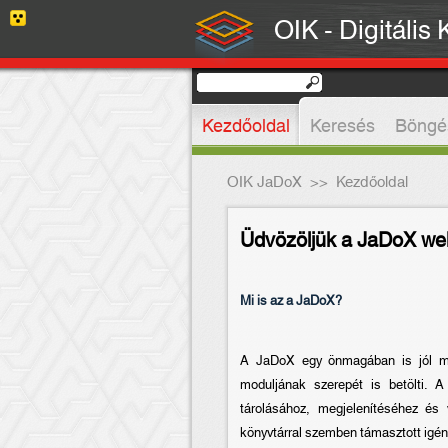
OIK - Digitális
Kezdőoldal
Keresés
Böngé
OIK JaDoX
>>
Kezdőoldal
Üdvözöljük a JaDoX web
Mi is az a JaDoX?
A JaDoX egy önmagában is jól mûk
moduljának szerepét is betölti. A
tárolásához, megjelenítéséhez és 
könyvtárral szemben támasztott igén