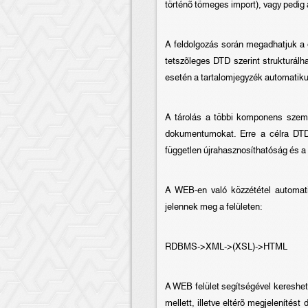
történõ tömeges import), vagy pedig 
A feldolgozás során megadhatjuk a 
tetszõleges DTD szerint strukturálh
esetén a tartalomjegyzék automatiku
A tárolás a többi komponens szempo
dokumentumokat. Erre a célra DTD-f
független újrahasznosíthatóság és a
A WEB-en való közzététel automati
jelennek meg a felületen:
RDBMS->XML->(XSL)->HTML
A WEB felület segítségével kereshe
mellett, illetve eltérõ megjelenítés