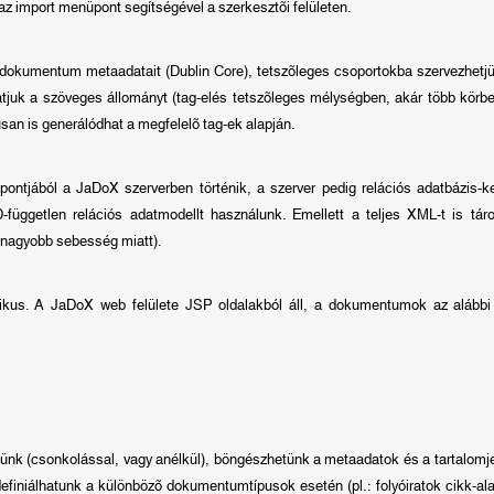
az import menüpont segítségével a szerkesztõi felületen.
dokumentum metaadatait (Dublin Core), tetszõleges csoportokba szervezhetjük 
atjuk a szöveges állományt (tag-elés tetszõleges mélységben, akár több körb
san is generálódhat a megfelelõ tag-ek alapján.
ntjából a JaDoX szerverben történik, a szerver pedig relációs adatbázis-ke
üggetlen relációs adatmodellt használunk. Emellett a teljes XML-t is táro
 nagyobb sebesség miatt).
kus. A JaDoX web felülete JSP oldalakból áll, a dokumentumok az alábbi 
tünk (csonkolással, vagy anélkül), böngészhetünk a metaadatok és a tartalomj
t definiálhatunk a különbözõ dokumentumtípusok esetén (pl.: folyóiratok cikk-al