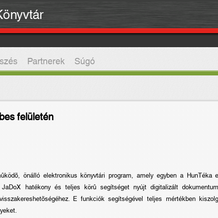
 Könyvtár
szés
Partnerek
Súgó
es felületén
ödõ, önálló elektronikus könyvtári program, amely egyben a HunTéka el
 JaDoX hatékony és teljes körû segítséget nyújt digitalizált dokumentum
visszakereshetõségéhez. E funkciók segítségével teljes mértékben kiszolg
yeket.