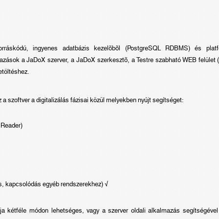
 forráskódú, ingyenes adatbázis kezelõbõl (PostgreSQL RDBMS) és plat
mazások a JaDoX szerver, a JaDoX szerkesztõ, a Testre szabható WEB felület 
etöltéshez.
 a szoftver a digitalizálás fázisai közül melyekben nyújt segítséget:
 Reader)
s, kapcsolódás egyéb rendszerekhez) √
ja kétféle módon lehetséges, vagy a szerver oldali alkalmazás segítségével