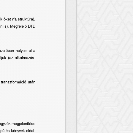
õket (fa struktúra),
en is). Megfelelõ DTD
zelõben helyezi el a
ljuk (az alkalmazás-
transzformáció után
egyzék megjelenítése
apú és könyvek oldal-